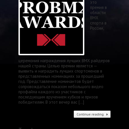
это
премия в
области
BMX
спорта в
России,
церемония награждения лучших BMX райдеров
нашей страны. Целью премии является —
выявить и наградить лучших спортсменов в
представленных номинациях за прошедший
год. Представление номинантов будет
сопровождаться показом небольшого видео
профайла каждого из участников с
последующим вручением кубков и призов
победителям. В этот вечер вас […]
Continue reading