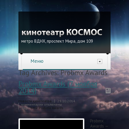
метро ВДНХ, проспект Мира, дом 109
Меню
Tag Archives:
Probmx Awards
Probmx Awards (7 ноября
2014)
Новости кинотеатра
29.10.2014
комментарии отключены
Tags:
bmx
,
Probmx Awards
Probmx
Awards —